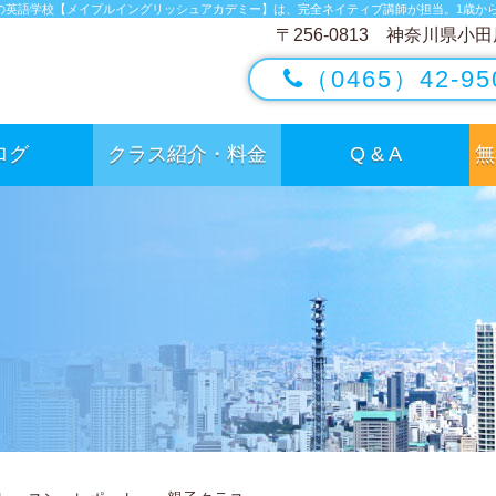
の英語学校【メイプルイングリッシュアカデミー】は、完全ネイティブ講師が担当。1歳か
〒256-0813 神奈川県小田
（0465）42-95
ログ
クラス紹介・料金
Q & A
無