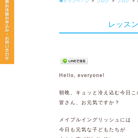
トップペ－ジ
>
ブログ
>
ブログ
>
レッス
Hello, everyone!
朝晩、キュッと冷え込む今日こ
皆さん、お元気ですか？
メイプルイングリッシュには
今日も元気な子どもたちが