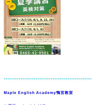
***********************************************
Maple English Academy鴨宮教室