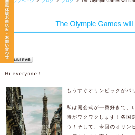
トップペ－ジ
>
ブログ
>
ブログ
>
The Olympic Games will star
The Olympic Games will 
Hi everyone！
もうすぐオリンピックがパ
私は開会式が一番好きで、
時がワクワクします！各国
つ！そして、今回のオリン