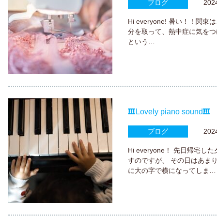
ブログ
2024.
Hi everyone! 暑い
分を取って、熱中症に気をつけまし
という…
🎹Lovely piano sound🎹
ブログ
2024.
Hi everyone！ 先日
すのですが、 その日はあま
に大の字で横になってしま…