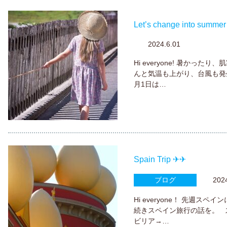
Let’s change into summer 
2024.6.01
Hi everyone! 暑かっ
んと気温も上がり、台風も発
月1日は…
Spain Trip ✈✈
ブログ
2024.
Hi everyone！ 先週
続きスペイン旅行の話を。 
ビリア→…