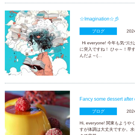
☆Imagination☆彡
ブログ
2024.
Hi everyone! 今年
に突入ですね！ ひゃ～！早
んだよ～(…
Fancy some dessert after
ブログ
2024.
Hi, everyone! 関東
すが体調は大丈夫ですか。