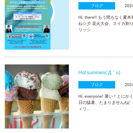
ブログ
2024.
Hi, there!! もう間も
ね☆彡 花火大会、スイカ割
リッシ…
Hot summerι(´Д｀υ)
ブログ
2024.
Hi, everyone! 暑い！
日の猛暑、たまりませんね(´；
ィリ…