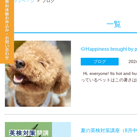
トップペ－ジ
>
ブログ
一覧
🐶Happiness brought by p
ブログ
2024.
Hi, everyone! Its hot a
っているペットはこの暑さは
夏の英検対策講座（8月