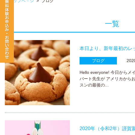
トップペ－ジ
>
ブログ
一覧
本日より、新年最初のレ
ブログ
2020.
Hello everyone! 今
バート先生が アメリカからお
スンの最後の…
2020年（令和2年）謹賀